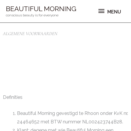
Ga
MENU
BEAUTIFUL MORNING
MENU
naar
conscious beauty is for everyone
de
inhoud
ALGEMENE VOORWAARDEN
Definities
Beautiful Morning gevestigd te Rhoon onder KvK nr.
24464652 met BTW nummer NL002423744B28.
Klant: degene met wie Beautiful Morning een