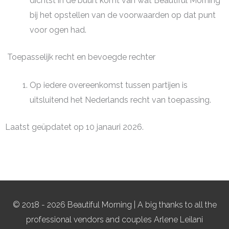
dichtst in de buurt komt van wat Beautiful Morning
bij het opstellen van de voorwaarden op dat punt
voor ogen had.
Toepasselijk recht en bevoegde rechter
Op iedere overeenkomst tussen partijen is
uitsluitend het Nederlands recht van toepassing.
Laatst geüpdatet op 10 janauri 2026.
© 2018 - 2026 Beautiful Morning | A big thanks to all the
professional vendors and couples Arlene Leilani