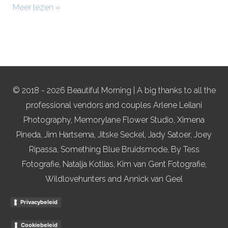
Meer lezen »
© 2018 - 2026 Beautiful Morning | A big thanks to all the
professional vendors and couples Arlene Leilani
Photography, Memorylane Flower Studio, Ximena
Pineda, Jim Hartsema, Jitske Seckel, Jady Satoer, Joey
Ripassa, Something Blue Bruidsmode, By Tess
Fotografie, Natalja Kotlias, Kim van Gent Fotografie,
Wildlovehunters and Annick van Geel
Privacybeleid
Cookiebeleid