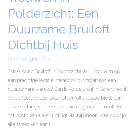
in
Polderzicht: Een
Polderzicht:
Een
Duurzame Bruiloft
Duurzame
Bruiloft
Dichtbij Huis
Dichtbij
Huis
Geen categorie
/
Li
Een Groene Bruiloft in Polderzicht Wil jij trouwen op
een prachtige locatie, maar ook bijdragen aan een
duurzamere wereld? Dan is Polderzicht in Barendrecht
de perfecte keuze! Deze sfeervolle locatie biedt een
ideale setting voor een intieme en groene bruiloft. En
het beste van alles? Het ligt vlakbij Rhoon, waardoor je
alle stress van een […]