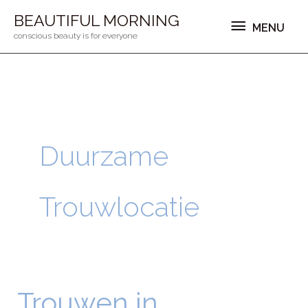
Ga
MENU
BEAUTIFUL MORNING
MENU
naar
conscious beauty is for everyone
de
inhoud
Duurzame
Trouwlocatie
Trouwen in
Trouwen