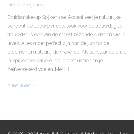
Geen categorie
/
Li
Bruidsmake-up Spijkenisse: Accentueer je natuurlijke
schoonheid Jouw perfecte look voor de trouwdag Je
trouwdag is een van de meest bijzondere dagen van je
leven. Alles moet perfect zijn, van de jurk tot de
bloemen en natuurlijk je make-up. Als aanstaande bruid
in Spijkenisse wil je er op je best uitzien en je
zelfverzekerd voelen. Met […]
Meer lezen »
© 2018 - 2026 Beautiful Morning | A big thanks to all the