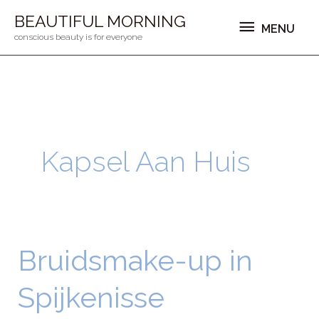
Ga
MENU
BEAUTIFUL MORNING
MENU
naar
conscious beauty is for everyone
de
inhoud
Kapsel Aan Huis
Bruidsmake-up in
Bruidsmake-
up
Spijkenisse
in
Spijkenisse