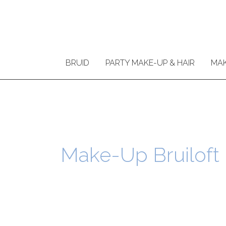
Ga
naar
de
inhoud
BRUID
PARTY MAKE-UP & HAIR
MAK
Make-Up Bruiloft