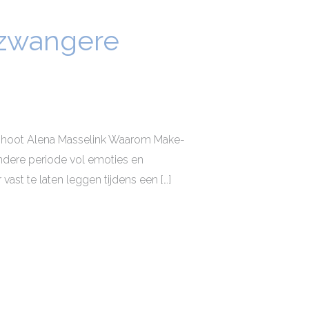
 zwangere
oshoot Alena Masselink Waarom Make-
ndere periode vol emoties en
ast te laten leggen tijdens een […]