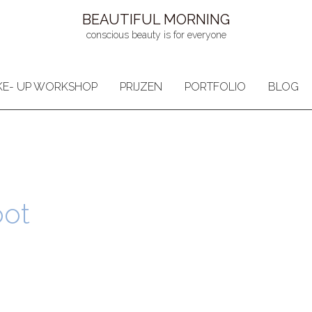
BEAUTIFUL MORNING
conscious beauty is for everyone
E- UP WORKSHOP
PRIJZEN
PORTFOLIO
BLOG
ot