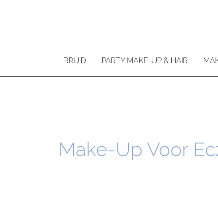
Ga
naar
de
inhoud
BRUID
PARTY MAKE-UP & HAIR
MAK
Make-Up Voor E