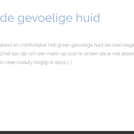
de gevoelige huid
ralend en comfortabel Heb jij een gevoelige huid die snel re
d het kan zijn om een make-up look te vinden die er niet allee
in clean beauty begrijp ik deze […]