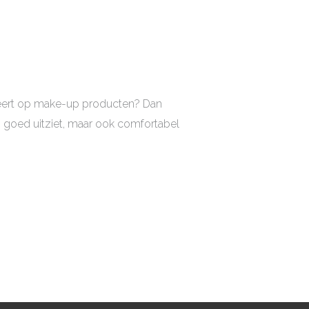
ageert op make-up producten? Dan
n goed uitziet, maar ook comfortabel