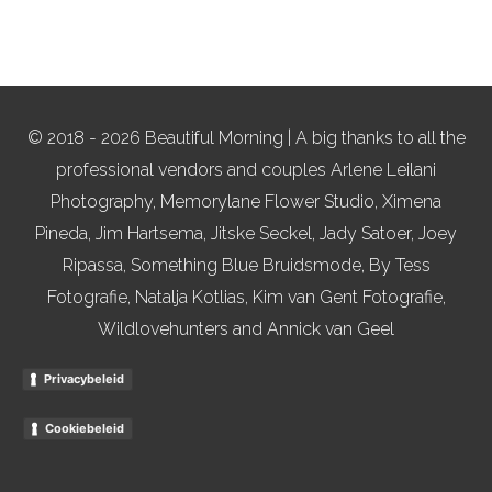
© 2018 - 2026 Beautiful Morning | A big thanks to all the
professional vendors and couples Arlene Leilani
Photography, Memorylane Flower Studio, Ximena
Pineda, Jim Hartsema, Jitske Seckel, Jady Satoer, Joey
Ripassa, Something Blue Bruidsmode, By Tess
Fotografie, Natalja Kotlias, Kim van Gent Fotografie,
Wildlovehunters and Annick van Geel
Privacybeleid
Cookiebeleid