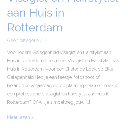
en
aan Huis in
Hairstylist
aan
Rotterdam
Huis
in
Geen categorie
/
Li
Rotterdam
Voor Iedere Gelegenheid Visagist en Hairstylist aan
Huis in Rotterdam Lees meer Visagist en Hairstylist aan
Huis in Rotterdam: Voor een Stralende Look op Elke
Gelegenheid Heb je een feestje, fotoshoot of
belangrijke verjaardag op de planning staan en zoek je
een professionele visagist en hairstylist aan huis in
Rotterdam? Of wil je simpelweg jouw […]
Meer lezen »