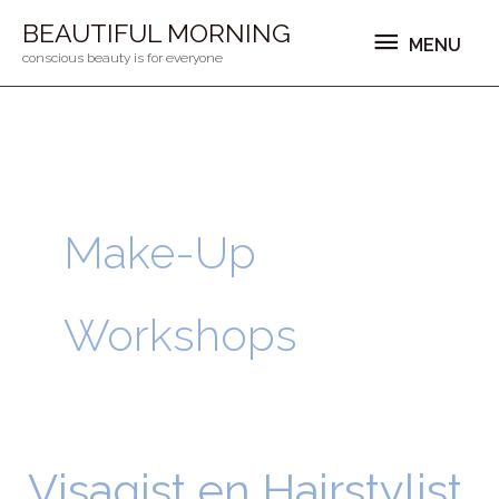
Ga
MENU
BEAUTIFUL MORNING
MENU
naar
conscious beauty is for everyone
de
inhoud
Make-Up
Workshops
Visagist en Hairstylist
Visagist