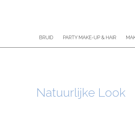
Ga
naar
de
inhoud
BRUID
PARTY MAKE-UP & HAIR
MAK
Natuurlijke Look