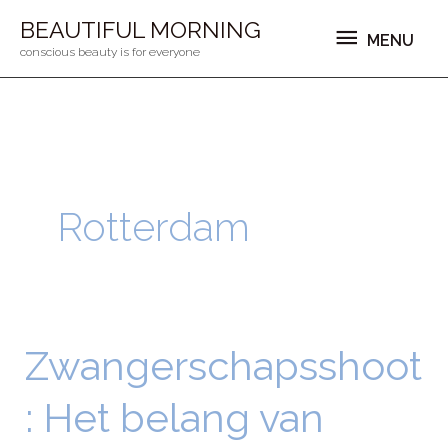
Ga
MENU
BEAUTIFUL MORNING
MENU
naar
conscious beauty is for everyone
de
inhoud
Rotterdam
Zwangerschapsshoot
Zwangerschapsshoot:
Het
: Het belang van
belang
van