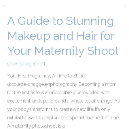
A Guide to Stunning
A
Guide
Makeup and Hair for
to
Stunning
Your Maternity Shoot
Makeup
and
Geen categorie
/
Li
Hair
for
Your First Pregnancy: A Time to Shine
Your
@colettevanaggelenphotography Becoming a mom
Maternity
for the first time is an incredible journey filled with
Shoot
excitement, anticipation, and a whole lot of change. As
your body transforms to create a new life, it’s only
natural to want to capture this special moment in time.
A maternity photoshoot is a