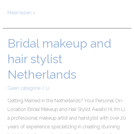
Meer lezen »
Bridal makeup and
Bridal
makeup
hair stylist
and
hair
Netherlands
stylist
Netherlands
Geen categorie
/
Li
Getting Married in the Netherlands? Your Personal On-
Location Bridal Makeup and Hair Stylist Awaits! Hi, I’m Li,
a professional makeup artist and hairstylist with over 20
years of experience specializing in creating stunning