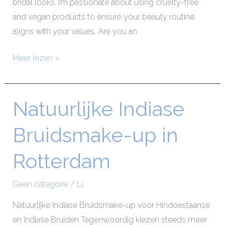
bridal looks. I’m passionate about using cruelty-free
and vegan products to ensure your beauty routine
aligns with your values. Are you an
Meer lezen »
Natuurlijke Indiase
Natuurlijke
Indiase
Bruidsmake-up in
Bruidsmake-
up
Rotterdam
in
Rotterdam
Geen categorie
/
Li
Natuurlijke Indiase Bruidsmake-up voor Hindoestaanse
en Indiase Bruiden Tegenwoordig kiezen steeds meer