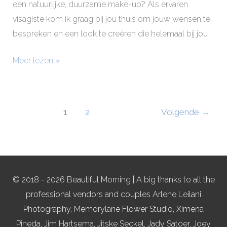
een natuurlijke, duurzame make-up? Als ervaren
visagiste kom ik graag bij jou thuis om jouw wensen te
bespreken en een look te creëren die helemaal bij jou
Meer lezen »
1
2
Volgende
→
© 2018 - 2026 Beautiful Morning | A big thanks to all the
professional vendors and couples Arlene Leilani
Photography, Memorylane Flower Studio, Ximena
Pineda, Jim Hartsema, Jitske Seckel, Jady Satoer, Joey