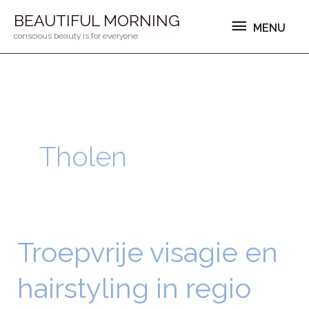
Ga
MENU
BEAUTIFUL MORNING
MENU
naar
conscious beauty is for everyone
de
inhoud
Tholen
Troepvrije visagie en
Troepvrije
visagie
hairstyling in regio
en
hairstyling