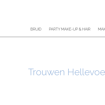
Ga
naar
de
inhoud
BRUID
PARTY MAKE-UP & HAIR
MAK
Trouwen Hellevoet