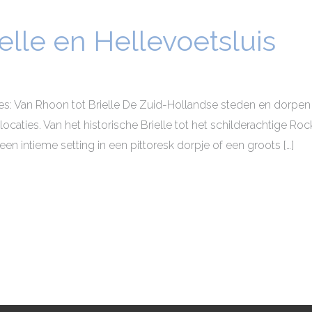
elle en Hellevoetsluis
jes: Van Rhoon tot Brielle De Zuid-Hollandse steden en dorpe
caties. Van het historische Brielle tot het schilderachtige Rocka
 een intieme setting in een pittoresk dorpje of een groots […]