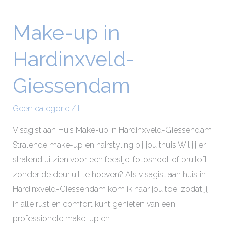
Make-up in
Make-
up
Hardinxveld-
in
Hardinxveld-
Giessendam
Giessendam
Geen categorie
/
Li
Visagist aan Huis Make-up in Hardinxveld-Giessendam
Stralende make-up en hairstyling bij jou thuis Wil jij er
stralend uitzien voor een feestje, fotoshoot of bruiloft
zonder de deur uit te hoeven? Als visagist aan huis in
Hardinxveld-Giessendam kom ik naar jou toe, zodat jij
in alle rust en comfort kunt genieten van een
professionele make-up en