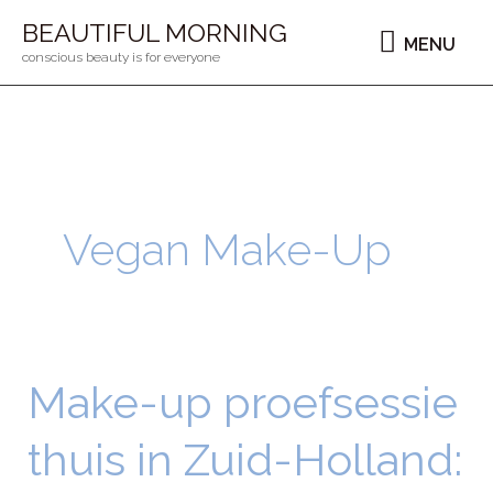
Ga
MENU
BEAUTIFUL MORNING
MENU
naar
conscious beauty is for everyone
de
inhoud
Vegan Make-Up
Make-up proefsessie
Make-
up
thuis in Zuid-Holland:
proefsessie
thuis