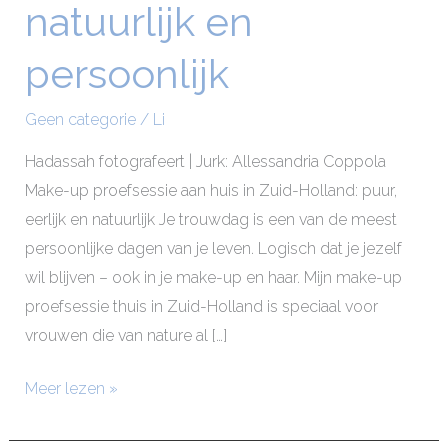
natuurlijk en
in
Zuid-
persoonlijk
Holland:
natuurlijk
Geen categorie
/
Li
en
Hadassah fotografeert | Jurk: Allessandria Coppola
persoonlijk
Make-up proefsessie aan huis in Zuid-Holland: puur,
eerlijk en natuurlijk Je trouwdag is een van de meest
persoonlijke dagen van je leven. Logisch dat je jezelf
wil blijven – ook in je make-up en haar. Mijn make-up
proefsessie thuis in Zuid-Holland is speciaal voor
vrouwen die van nature al […]
Meer lezen »