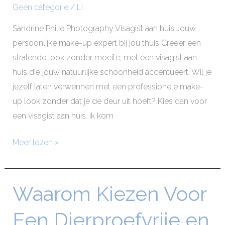
expert
Geen categorie
/
Li
bij
Sandrine Philie Photography Visagist aan huis Jouw
jou
persoonlijke make-up expert bij jou thuis Creëer een
thuis
stralende look zonder moeite, met een visagist aan
huis die jouw natuurlijke schoonheid accentueert. Wil je
jezelf laten verwennen met een professionele make-
up look zonder dat je de deur uit hoeft? Kies dan voor
een visagist aan huis. Ik kom
Meer lezen »
Waarom Kiezen Voor
Waarom
Kiezen
Een Dierproefvrije en
Voor