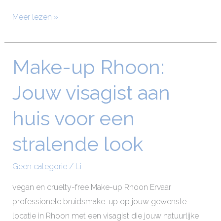
Meer lezen »
Make-up Rhoon:
Make-
up
Jouw visagist aan
Rhoon:
Jouw
huis voor een
visagist
aan
stralende look
huis
voor
Geen categorie
/
Li
een
vegan en cruelty-free Make-up Rhoon Ervaar
stralende
professionele bruidsmake-up op jouw gewenste
look
locatie in Rhoon met een visagist die jouw natuurlijke