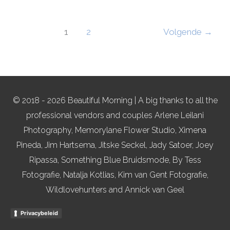
1
2
Volgende
→
© 2018 - 2026 Beautiful Morning | A big thanks to all the
professional vendors and couples Arlene Leilani
Photography, Memorylane Flower Studio, Ximena
Pineda, Jim Hartsema, Jitske Seckel, Jady Satoer, Joey
Ripassa, Something Blue Bruidsmode, By Tess
Fotografie, Natalja Kotlias, Kim van Gent Fotografie,
Wildlovehunters and Annick van Geel
Privacybeleid