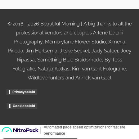
o
r
k
a
-
m
f
© 2018 - 2026 Beautiful Morning | A big thanks to all the
professional vendors and couples Arlene Leilani
Photography, Memorylane Flower Studio, Ximena
Pineda, Jim Hartsema, Jitske Seckel, Jady Satoer, Joey
Ripassa, Something Blue Bruidsmode, By Tess
Fotografie, Natalja Kotlias, Kim van Gent Fotografie,
Wildlovehunters and Annick van Geel
Privacybeleid
Cookiebeleid