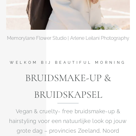
Memorylane Flower Studio | Arlene Leilani Photography
WELKOM BIJ BEAUTIFUL MORNING
BRUIDSMAKE-UP &
BRUIDSKAPSEL
Vegan & cruelty- free bruidsmake-up &
hairstyling voor een natuurlijke look op jouw
grote dag – provincies Zeeland, Noord