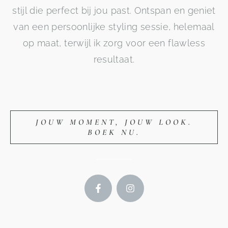
stijl die perfect bij jou past. Ontspan en geniet
van een persoonlijke styling sessie, helemaal
op maat, terwijl ik zorg voor een flawless
resultaat.
JOUW MOMENT, JOUW LOOK.
BOEK NU.
F
I
a
n
c
s
e
t
b
a
o
g