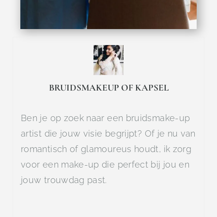
BRUIDSMAKEUP OF KAPSEL
Ben je op zoek naar een bruidsmake-up
artist die jouw visie begrijpt? Of je nu van
romantisch of glamoureus houdt, ik zorg
voor een make-up die perfect bij jou en
jouw trouwdag past.