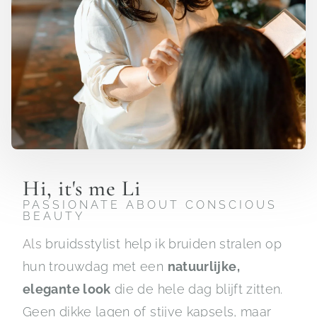
Hi, it's me Li
PASSIONATE ABOUT CONSCIOUS
BEAUTY
Als
bruidsstylist help ik bruiden stralen op
hun trouwdag met een
natuurlijke,
elegante look
die de hele dag blijft zitten.
Geen dikke lagen of stijve kapsels, maar