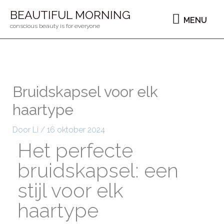
Ga
MENU
BEAUTIFUL MORNING
MENU
naar
conscious beauty is for everyone
de
inhoud
Bruidskapsel voor elk
haartype
Door
Li
/
16 oktober 2024
Het perfecte
bruidskapsel: een
stijl voor elk
haartype