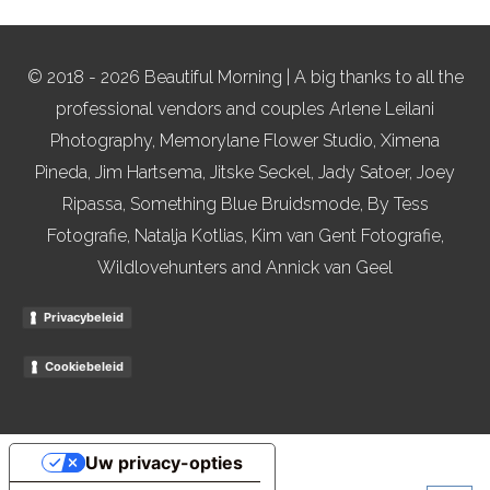
© 2018 - 2026 Beautiful Morning | A big thanks to all the
professional vendors and couples Arlene Leilani
Photography, Memorylane Flower Studio, Ximena
Pineda, Jim Hartsema, Jitske Seckel, Jady Satoer, Joey
Ripassa, Something Blue Bruidsmode, By Tess
Fotografie, Natalja Kotlias, Kim van Gent Fotografie,
Wildlovehunters and Annick van Geel
Privacybeleid
Cookiebeleid
Uw privacy-opties