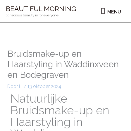
Ga
MENU
BEAUTIFUL MORNING
MENU
naar
conscious beauty is for everyone
de
inhoud
Bruidsmake-up en
Haarstyling in Waddinxveen
en Bodegraven
Door
Li
/
13 oktober 2024
Natuurlijke
Bruidsmake-up en
Haarstyling in