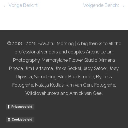
←
Vorige Bericht
Volgende Bericht
→
© 2018 - 2026 Beautiful Morning | A big thanks to all the
professional vendors and couples Arlene Leilani
Photography, Memorylane Flower Studio, Ximena
Pineda, Jim Hartsema, Jitske Seckel, Jady Satoer, Joey
Ripassa, Something Blue Bruidsmode, By Tess
Fotografie, Natalja Kotlias, Kim van Gent Fotografie,
Wildlovehunters and Annick van Geel
Privacybeleid
Cookiebeleid