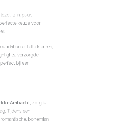
zelf zijn: puur,
perfecte keuze voor
er.
undation of felle kleuren,
ighlights, verzorgde
perfect bij een
k-Ido-Ambacht
, zorg ik
dag. Tijdens een
 romantische, bohemian,