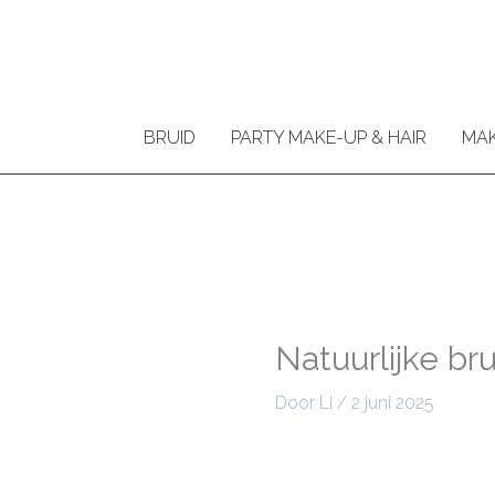
Ga
naar
de
inhoud
BRUID
PARTY MAKE-UP & HAIR
MAK
Natuurlijke b
Door
Li
/
2 juni 2025