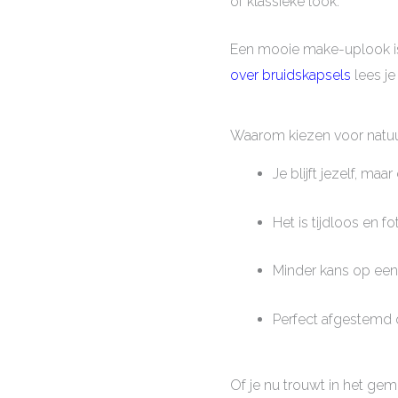
of klassieke look.
Een mooie make-uplook is 
over bruidskapsels
lees j
Waarom kiezen voor natuu
Je blijft jezelf, maa
Het is tijdloos en f
Minder kans op een 
Perfect afgestemd
Of je nu trouwt in het ge