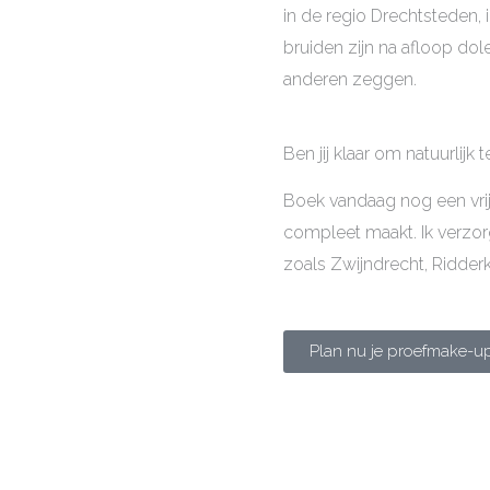
in de regio Drechtsteden, i
bruiden zijn na afloop dole
anderen zeggen.
Ben jij klaar om natuurlijk t
Boek vandaag nog een vri
compleet maakt. Ik verzor
zoals Zwijndrecht, Ridder
Plan nu je proefmake-u