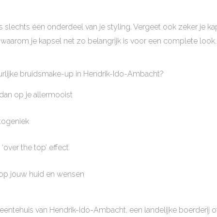
slechts één onderdeel van je styling. Vergeet ook zeker je kap
e waarom je kapsel net zo belangrijk is voor een complete look.
rlijke bruidsmake-up in Hendrik-Ido-Ambacht?
r dan op je allermooist
otogeniek
‘over the top’ effect
 op jouw huid en wensen
meentehuis van Hendrik-Ido-Ambacht, een landelijke boerderij o