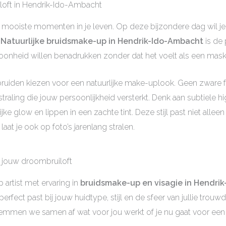
uiloft in Hendrik-Ido-Ambacht
mooiste momenten in je leven. Op deze bijzondere dag wil je je
.
Natuurlijke bruidsmake-up in Hendrik-Ido-Ambacht
is de 
oonheid willen benadrukken zonder dat het voelt als een mask
uiden kiezen voor een natuurlijke make-uplook. Geen zware fo
straling die jouw persoonlijkheid versterkt. Denk aan subtiele h
e glow en lippen in een zachte tint. Deze stijl past niet alleen 
laat je ook op foto’s jarenlang stralen.
r jouw droombruiloft
artist met ervaring in
bruidsmake-up en visagie in Hendri
rfect past bij jouw huidtype, stijl en de sfeer van jullie trouw
en we samen af wat voor jou werkt of je nu gaat voor een