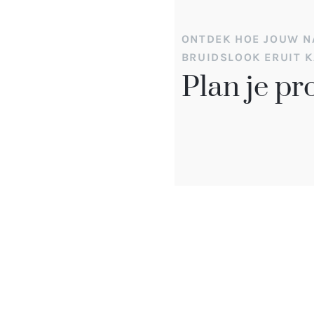
ONTDEK HOE JOUW N
BRUIDSLOOK ERUIT K
Plan je pr