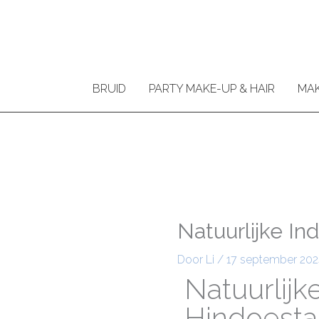
Ga
naar
de
inhoud
BRUID
PARTY MAKE-UP & HAIR
MAK
Natuurlijke I
Door
Li
/
17 september 202
Natuurlijk
Hindoesta