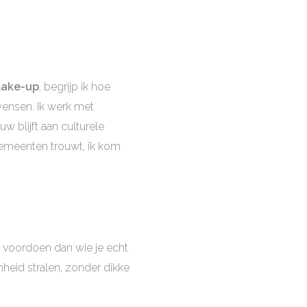
make-up
, begrijp ik hoe
wensen. Ik werk met
 blijft aan culturele
e gemeenten trouwt, ik kom
s voordoen dan wie je echt
heid stralen, zonder dikke