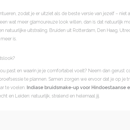
tueren, zodat je er uitziet als de beste versie van jezelf – niet 
een wat meer glamoureuze look willen, dan is dat natuurlijk mog
 natuurlijke uitstraling. Bruiden uit Rotterdam, Den Haag, Utr
 meer is.
idslook?
bij jou past en waarin je je comfortabel voelt? Neem dan gerus
roefsessie te plannen. Samen zorgen we ervoor dat je op je tro
ar te voelen.
Indiase bruidsmake-up voor Hindoestaanse e
t en Leiden: natuurlijk, stralend en helemaal jij.