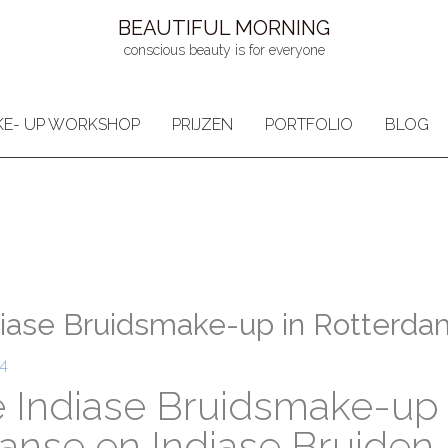
BEAUTIFUL MORNING
conscious beauty is for everyone
E- UP WORKSHOP
PRIJZEN
PORTFOLIO
BLOG
ndiase Bruidsmake-up in Rotterda
4
e Indiase Bruidsmake-up
anse en Indiase Bruiden