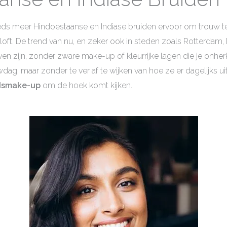
ds meer Hindoestaanse en Indiase bruiden ervoor om trouw te 
uiloft. De trend van nu, en zeker ook in steden zoals Rotterdam
rven zijn, zonder zware make-up of kleurrijke lagen die je onh
dag, maar zonder te ver af te wijken van hoe ze er dagelijks uitz
idsmake-up
om de hoek komt kijken.