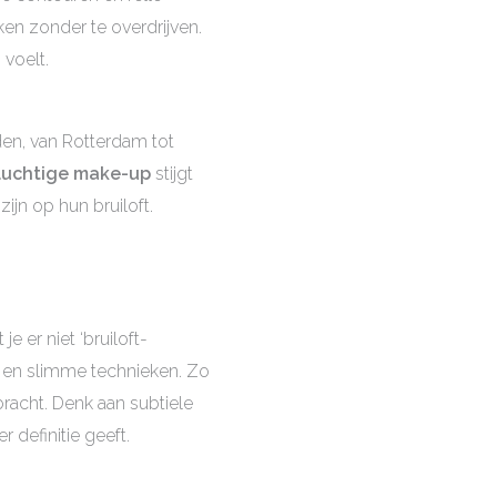
en zonder te overdrijven.
 voelt.
den, van Rotterdam tot
 luchtige make-up
stijgt
ijn op hun bruiloft.
e er niet ‘bruiloft-
n en slimme technieken. Zo
bracht. Denk aan subtiele
 definitie geeft.