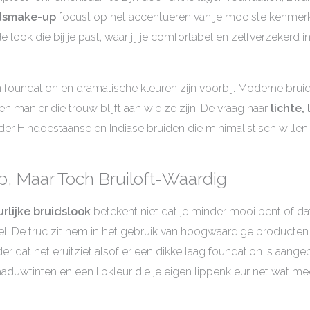
idsmake-up
focust op het accentueren van je mooiste kenmerk
 look die bij je past, waar jij je comfortabel en zelfverzekerd in
foundation en dramatische kleuren zijn voorbij. Moderne brui
en manier die trouw blijft aan wie ze zijn. De vraag naar
lichte,
r Hindoestaanse en Indiase bruiden die minimalistisch willen z
, Maar Toch Bruiloft-Waardig
rlijke bruidslook
betekent niet dat je minder mooi bent of dat j
deel! De truc zit hem in het gebruik van hoogwaardige producte
er dat het eruitziet alsof er een dikke laag foundation is aange
aduwtinten en een lipkleur die je eigen lippenkleur net wat meer