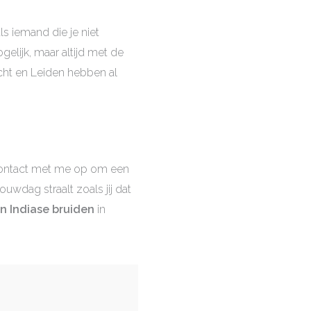
als iemand die je niet
elijk, maar altijd met de
echt en Leiden hebben al
t contact met me op om een
uwdag straalt zoals jij dat
n Indiase bruiden
in