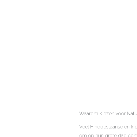
Waarom Kiezen voor Natuu
Veel Hindoestaanse en Ind
om op hun grote dag compl