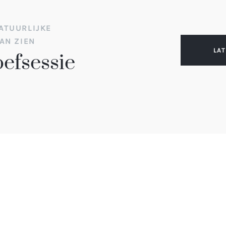
ATUURLIJKE
AN ZIEN
LA
oefsessie