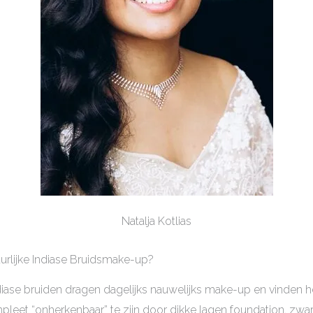
Natalja Kotlias
rlijke Indiase Bruidsmake-up?
iase bruiden dragen dagelijks nauwelijks make-up en vinden 
eet “onherkenbaar” te zijn door dikke lagen foundation, zwar