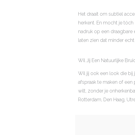
Het draait om subtiel accen
herkent. En mocht je tóch 
nadruk op een draagbare en
laten zien dat minder echt
Wil Jij Een Natuurlijke Bru
Wil jij ook een look die 
afspraak te maken of een p
wilt, zonder je onherkenba
Rotterdam, Den Haag, Utrech