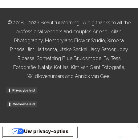
© 2018 - 2026 Beautiful Morning | A big thanks to all the
professional vendors and couples Arlene Leilani
Photography, Memorylane Flower Studio, Ximena
Pineda, Jim Hartsema, Jitske Seckel, Jady Satoer, Joey
Ripassa, Something Blue Bruidsmode, By Tess
Fotografie, Natalja Kotlias, Kim van Gent Fotografie,
Wildlovehunters and Annick van Geel
Privacybeleid
Cookiebeleid
Uw privacy-opties