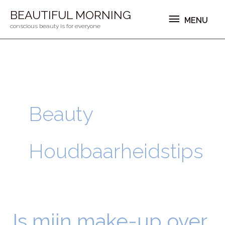
Ga
MENU
BEAUTIFUL MORNING
MENU
naar
conscious beauty is for everyone
de
inhoud
Beauty
Houdbaarheidstips
Is mijn make-up over
Is