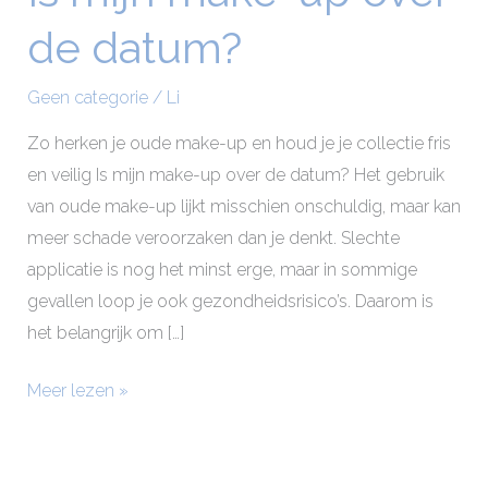
mijn
de datum?
make-
up
Geen categorie
/
Li
over
de
Zo herken je oude make-up en houd je je collectie fris
datum?
en veilig Is mijn make-up over de datum? Het gebruik
van oude make-up lijkt misschien onschuldig, maar kan
meer schade veroorzaken dan je denkt. Slechte
applicatie is nog het minst erge, maar in sommige
gevallen loop je ook gezondheidsrisico’s. Daarom is
het belangrijk om […]
Meer lezen »