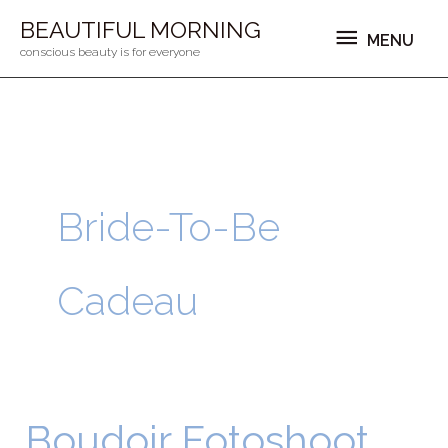
Ga
MENU
BEAUTIFUL MORNING
MENU
naar
conscious beauty is for everyone
de
inhoud
Bride-To-Be
Cadeau
Boudoir Fotoshoot
Boudoir