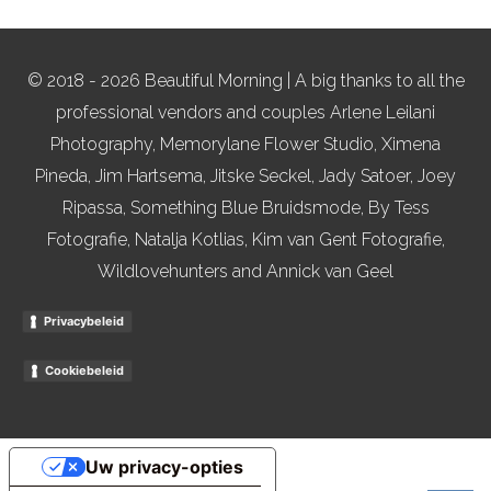
© 2018 - 2026 Beautiful Morning | A big thanks to all the
professional vendors and couples Arlene Leilani
Photography, Memorylane Flower Studio, Ximena
Pineda, Jim Hartsema, Jitske Seckel, Jady Satoer, Joey
Ripassa, Something Blue Bruidsmode, By Tess
Fotografie, Natalja Kotlias, Kim van Gent Fotografie,
Wildlovehunters and Annick van Geel
Privacybeleid
Cookiebeleid
Uw privacy-opties