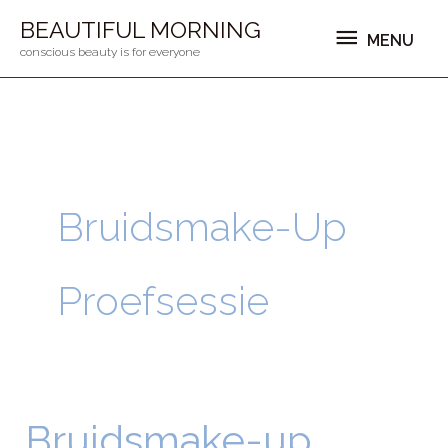
Ga
MENU
BEAUTIFUL MORNING
MENU
naar
conscious beauty is for everyone
de
inhoud
Bruidsmake-Up
Proefsessie
Bruidsmake-up
Bruidsmake-