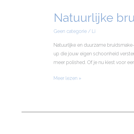
Natuurlijke b
Natuurlijke
bruidsmake-
up
Geen categorie
/
Li
Westland
Natuurlijke en duurzame bruidsmake-u
up die jouw eigen schoonheid versterk
meer polished. Of je nu kiest voor ee
Meer lezen »