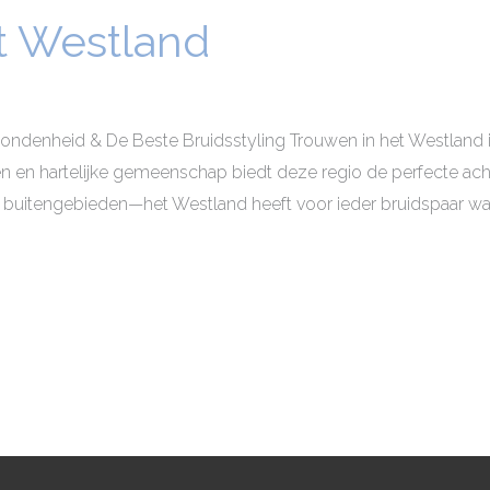
t Westland
ondenheid & De Beste Bruidsstyling Trouwen in het Westland is
en en hartelijke gemeenschap biedt deze regio de perfecte ac
 buitengebieden—het Westland heeft voor ieder bruidspaar wat w