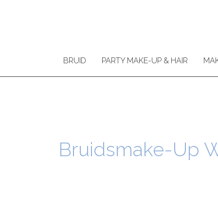
Ga
naar
de
inhoud
BRUID
PARTY MAKE-UP & HAIR
MAK
Bruidsmake-Up W