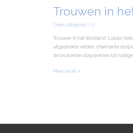
Trouwen in he
Trouwen
in
het
Geen categorie
/
Li
Westland
Trouwen in het Westland: Lokale Verb
uitgestrekte velden, charmante dorp
de bruisende dorpskernen tot rustige
Meer lezen »