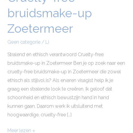
free
bruidsmake-up
bruidsmake-
up
Zoetermeer
Zoetermeer
Geen categorie
/
Li
Stralend en ethisch verantwoord Cruelty-free
bruidsmake-up in Zoetermeer Ben je op zoek naar een
cruelty-free bruidsmake-up in Zoetermeer die zowel
ethisch als stijlvol is? Als ervaren visagist help ik je
graag een stralende look te creëren. Ik geloof dat
schoonheid en ethisch bewustzijn hand in hand
kunnen gaan. Daarom werk ik uitsluitend met
hoogwaardige, cruelty-free […]
Meer lezen »