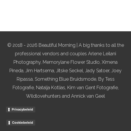
© 2018 - 2026 Beautiful Morning | A big thanks to all the
professional vendors and couples Arlene Leilani
Photography, Memorylane Flower Studio, Ximena
Pineda, Jim Hartsema, Jitske Seckel, Jady Satoer, Joey
Ripassa, Something Blue Bruidsmode, By Tess
Fotografie, Natalja Kotlias, Kim van Gent Fotografie,
Wildlovehunters and Annick van Geel
Privacybeleid
Cookiebeleid