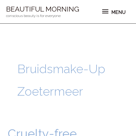
Ga
MENU
BEAUTIFUL MORNING
MENU
naar
conscious beauty is for everyone
de
inhoud
Bruidsmake-Up
Zoetermeer
Cruelty-free
Cruelty-