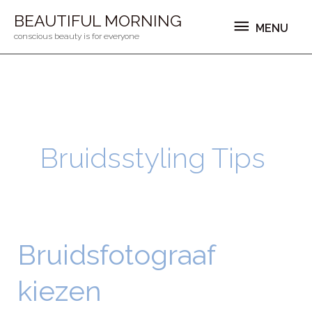
Ga
MENU
BEAUTIFUL MORNING
MENU
naar
conscious beauty is for everyone
de
inhoud
Bruidsstyling Tips
Bruidsfotograaf
Bruidsfotograaf
kiezen
kiezen