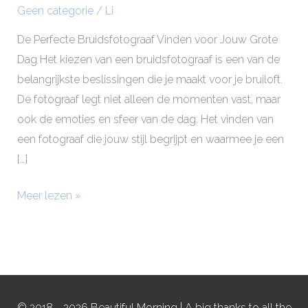
Geen categorie
/
Li
De Perfecte Bruidsfotograaf Vinden voor Jouw Grote
Dag Het kiezen van een bruidsfotograaf is een van de
belangrijkste beslissingen die je maakt voor je bruiloft.
De fotograaf legt niet alleen de momenten vast, maar
ook de emoties en sfeer van de dag. Het vinden van
een fotograaf die jouw stijl begrijpt en waarmee je een
[…]
Meer lezen »
© 2018 - 2026 Beautiful Morning | A big thanks to all the