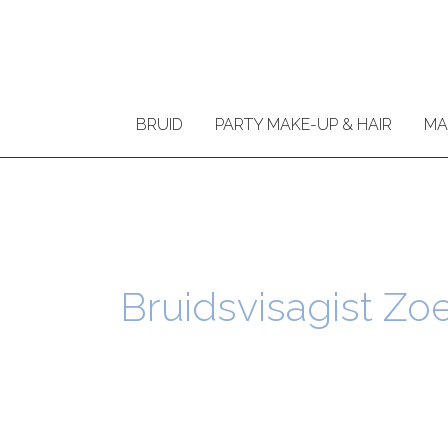
Ga
naar
de
inhoud
BRUID
PARTY MAKE-UP & HAIR
MA
Bruidsvisagist Zo