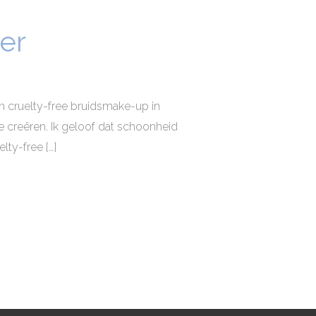
er
n cruelty-free bruidsmake-up in
 te creëren. Ik geloof dat schoonheid
ty-free […]