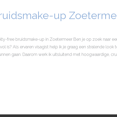
bruidsmake-up Zoeterme
elty-free bruidsmake-up in Zoetermeer Ben je op zoek naar ee
vol is? Als ervaren visagist help ik je graag een stralende look
unnen gaan. Daarom werk ik uitsluitend met hoogwaardige, cruel