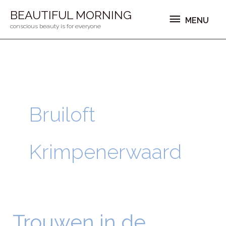
Ga
MENU
BEAUTIFUL MORNING
MENU
naar
conscious beauty is for everyone
de
inhoud
Bruiloft
Krimpenerwaard
Trouwen in de
Trouwen