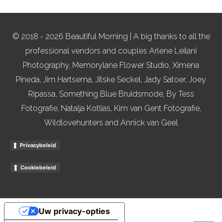
© 2018 - 2026 Beautiful Morning | A big thanks to all the
professional vendors and couples Arlene Leilani
Photography, Memorylane Flower Studio, Ximena
Pineda, Jim Hartsema, Jitske Seckel, Jady Satoer, Joey
Ripassa, Something Blue Bruidsmode, By Tess
Fotografie, Natalja Kotlias, Kim van Gent Fotografie,
Wildlovehunters and Annick van Geel
Privacybeleid
Cookiebeleid
Uw privacy-opties