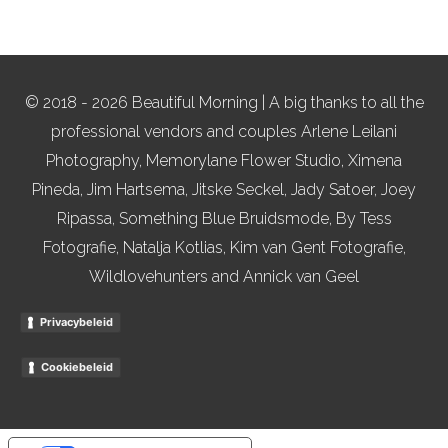
© 2018 - 2026 Beautiful Morning | A big thanks to all the
professional vendors and couples Arlene Leilani
Photography, Memorylane Flower Studio, Ximena
Pineda, Jim Hartsema, Jitske Seckel, Jady Satoer, Joey
Ripassa, Something Blue Bruidsmode, By Tess
Fotografie, Natalja Kotlias, Kim van Gent Fotografie,
Wildlovehunters and Annick van Geel
Privacybeleid
Cookiebeleid