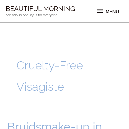
Ga
MENU
BEAUTIFUL MORNING
MENU
naar
conscious beauty is for everyone
de
inhoud
Cruelty-Free
Visagiste
Bruidsmake-up in
Bruidsmake-