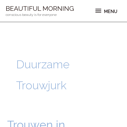
Ga
MENU
BEAUTIFUL MORNING
MENU
naar
conscious beauty is for everyone
de
inhoud
Duurzame
Trouwjurk
Trouwen in
Trouwen