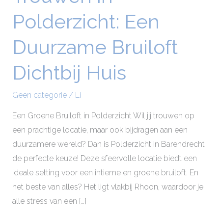
in
Polderzicht: Een
Polderzicht:
Een
Duurzame Bruiloft
Duurzame
Bruiloft
Dichtbij Huis
Dichtbij
Huis
Geen categorie
/
Li
Een Groene Bruiloft in Polderzicht Wil jij trouwen op
een prachtige locatie, maar ook bijdragen aan een
duurzamere wereld? Dan is Polderzicht in Barendrecht
de perfecte keuze! Deze sfeervolle locatie biedt een
ideale setting voor een intieme en groene bruiloft. En
het beste van alles? Het ligt vlakbij Rhoon, waardoor je
alle stress van een […]