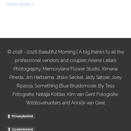
Meer lezen »
© 2018 - 2026 Beautiful Morning | A big thanks to all the
professional vendors and couples Arlene Leilani
Photography, Memorylane Flower Studio, Ximena
Pineda, Jim Hartsema, Jitske Seckel, Jady Satoer, Joey
Ripassa, Something Blue Bruidsmode, By Tess
Fotografie, Natalja Kotlias, Kim van Gent Fotografie,
Wildlovehunters and Annick van Geel
Privacybeleid
Cookiebeleid