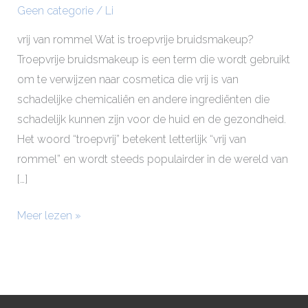
Geen categorie
/
Li
vrij van rommel Wat is troepvrije bruidsmakeup?
Troepvrije bruidsmakeup is een term die wordt gebruikt
om te verwijzen naar cosmetica die vrij is van
schadelijke chemicaliën en andere ingrediënten die
schadelijk kunnen zijn voor de huid en de gezondheid.
Het woord “troepvrij” betekent letterlijk “vrij van
rommel” en wordt steeds populairder in de wereld van
[…]
Meer lezen »