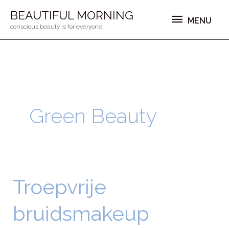
Ga
MENU
BEAUTIFUL MORNING
MENU
naar
conscious beauty is for everyone
de
inhoud
Green Beauty
Troepvrije
Troepvrije
bruidsmakeup
bruidsmakeup