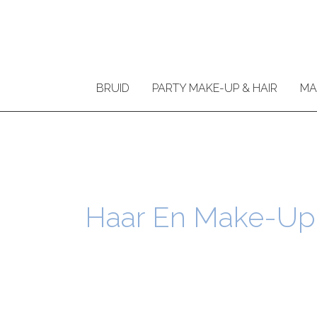
Ga
naar
de
inhoud
BRUID
PARTY MAKE-UP & HAIR
MA
Haar En Make-Up