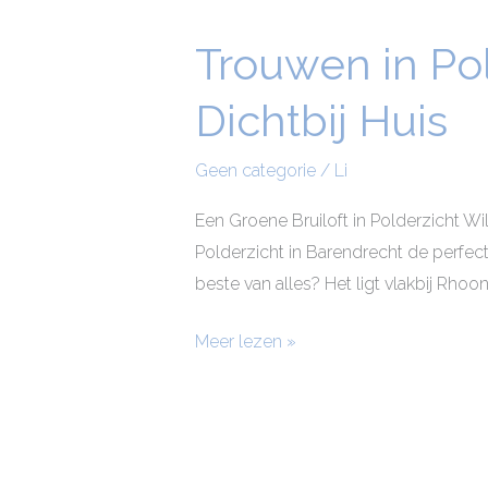
Trouwen in Pol
Trouwen
in
Dichtbij Huis
Polderzicht:
Een
Geen categorie
/
Li
Duurzame
Bruiloft
Een Groene Bruiloft in Polderzicht Wi
Dichtbij
Polderzicht in Barendrecht de perfect
Huis
beste van alles? Het ligt vlakbij Rhoon
Meer lezen »