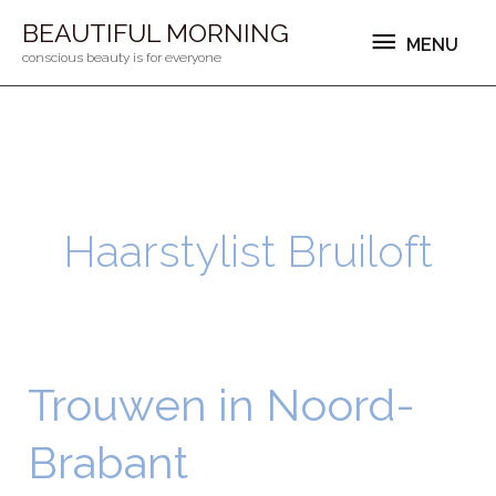
Ga
MENU
BEAUTIFUL MORNING
MENU
naar
conscious beauty is for everyone
de
inhoud
Haarstylist Bruiloft
Trouwen in Noord-
Trouwen
in
Brabant
Noord-
Brabant