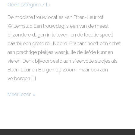
Geen categorie
/
Li
De mooiste trouwlocaties van Etten-Leur tot
Willemstad Een trouwdag is een van de meest
bijzondere dagen in je leven, en de locatie speelt
daarbij een grote rol. Noord-Brabant heeft een schat
aan prachtige plekjes waar jullie de liefde kunnen
vieren. Denk bijvoorbeeld aan sfeervolle stadjes als
Etten-Leur en Bergen op Zoom, maar ook aan
verborgen […]
Meer lezen »