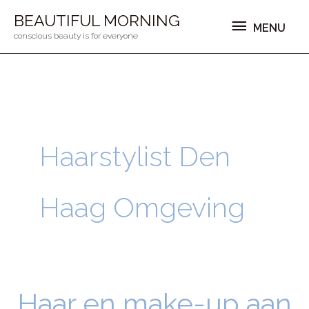
Ga
MENU
BEAUTIFUL MORNING
MENU
naar
conscious beauty is for everyone
de
inhoud
Haarstylist Den
Haag Omgeving
Haar en make-up aan
Haar