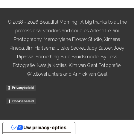
© 2018 - 2026 Beautiful Morning | A big thanks to all the
professional vendors and couples Arlene Leilani
Photography, Memorylane Flower Studio, Ximena
Pineda, Jim Hartsema, Jitske Seckel, Jady Satoer, Joey
Ripassa, Something Blue Bruidsmode, By Tess
Fotografie, Natalja Kotlias, Kim van Gent Fotografie,
Wildlovehunters and Annick van Geel
Privacybeleid
Cookiebeleid
Uw privacy-opties