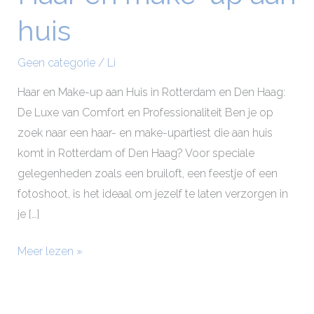
en
huis
make-
up
Geen categorie
/
Li
aan
huis
Haar en Make-up aan Huis in Rotterdam en Den Haag:
De Luxe van Comfort en Professionaliteit Ben je op
zoek naar een haar- en make-upartiest die aan huis
komt in Rotterdam of Den Haag? Voor speciale
gelegenheden zoals een bruiloft, een feestje of een
fotoshoot, is het ideaal om jezelf te laten verzorgen in
je […]
Meer lezen »