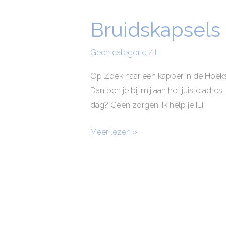
Bruidskapsel
Bruidskapsels
Hoeksche
Waard
Geen categorie
/
Li
Op Zoek naar een kapper in de Hoeks
Dan ben je bij mij aan het juiste adre
dag? Geen zorgen. Ik help je […]
Meer lezen »