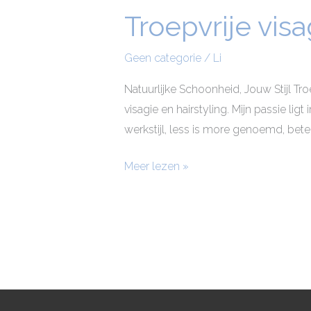
Troepvrije visa
Troepvrije
visagie
en
Geen categorie
/
Li
hairstyling
Natuurlijke Schoonheid, Jouw Stijl Tro
in
visagie en hairstyling. Mijn passie l
regio
werkstijl, less is more genoemd, beteken
Rotterdam
Meer lezen »