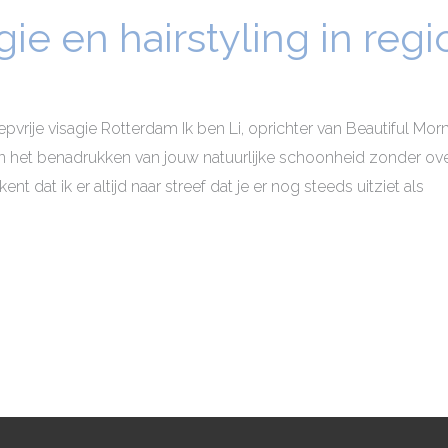
gie en hairstyling in reg
epvrije visagie Rotterdam Ik ben Li, oprichter van Beautiful Mor
igt in het benadrukken van jouw natuurlijke schoonheid zonder o
t dat ik er altijd naar streef dat je er nog steeds uitziet als