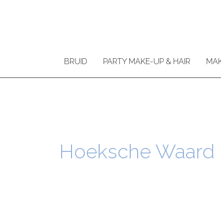
Ga
naar
de
inhoud
BRUID
PARTY MAKE-UP & HAIR
MAK
Hoeksche Waard