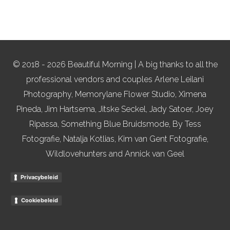
© 2018 - 2026 Beautiful Morning | A big thanks to all the
professional vendors and couples Arlene Leilani
Photography, Memorylane Flower Studio, Ximena
Pineda, Jim Hartsema, Jitske Seckel, Jady Satoer, Joey
Ripassa, Something Blue Bruidsmode, By Tess
Fotografie, Natalja Kotlias, Kim van Gent Fotografie,
Wildlovehunters and Annick van Geel
Privacybeleid
Cookiebeleid