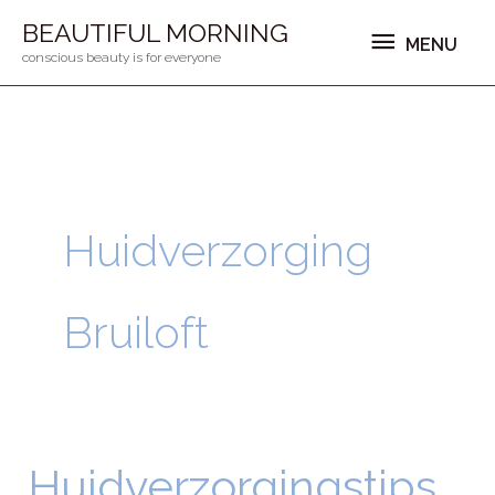
Ga
MENU
BEAUTIFUL MORNING
MENU
naar
conscious beauty is for everyone
de
inhoud
Huidverzorging
Bruiloft
Huidverzorgingstips
Huidverzorgingstips