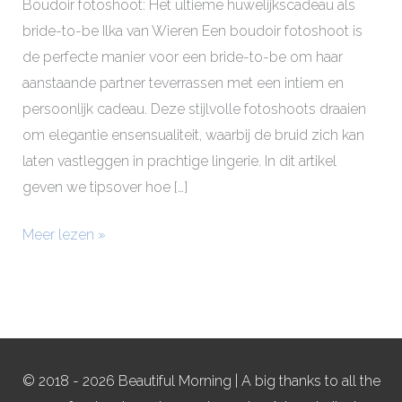
Boudoir fotoshoot: Het ultieme huwelijkscadeau als
bride-to-be Ilka van Wieren Een boudoir fotoshoot is
de perfecte manier voor een bride-to-be om haar
aanstaande partner teverrassen met een intiem en
persoonlijk cadeau. Deze stijlvolle fotoshoots draaien
om elegantie ensensualiteit, waarbij de bruid zich kan
laten vastleggen in prachtige lingerie. In dit artikel
geven we tipsover hoe […]
Meer lezen »
© 2018 - 2026 Beautiful Morning | A big thanks to all the