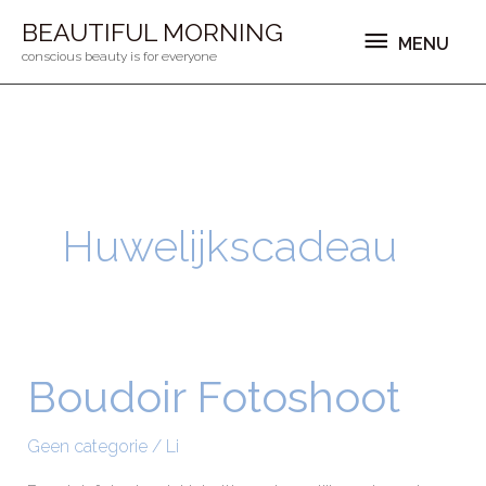
Ga
MENU
BEAUTIFUL MORNING
MENU
naar
conscious beauty is for everyone
de
inhoud
Huwelijkscadeau
Boudoir Fotoshoot
Boudoir
Fotoshoot
Geen categorie
/
Li