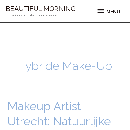
Ga
MENU
BEAUTIFUL MORNING
MENU
naar
conscious beauty is for everyone
de
inhoud
Hybride Make-Up
Makeup Artist
Makeup
Artist
Utrecht: Natuurlijke
Utrecht:
Natuurlijke