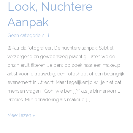
Look, Nuchtere
Look,
Nuchtere
Aanpak
Aanpak
Geen categorie
/
Li
@Patricia fotografeert De nuchtere aanpak: Subtiel,
verzorgend en gewoonweg prachtig. Laten we de
onzin eruit filteren. Je bent op zoek naar een makeup
artist voor je trouwdag, een fotoshoot of een belangrijk
evenement in Utrecht. Maar tegelijkertijd wil je niet dat
mensen vragen: “Goh, wie ben jij?” als je binnenkomt.
Precies. Mijn benadering als makeup […]
Meer lezen »