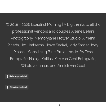
© 2018 - 2026 Beautiful Morning | A big thanks to all the
professional vendors and couples Arlene Leilani
Photography, Memorylane Flower Studio, Ximena
Pineda, Jim Hartsema, Jitske Seckel, Jady Satoer, Joey
Ripassa, Something Blue Bruidsmode, By Tess
Fotografie, Natalja Kotlias, Kim van Gent Fotografie,
Wildlovehunters and Annick van Geel
Privacybeleid
Cookiebeleid