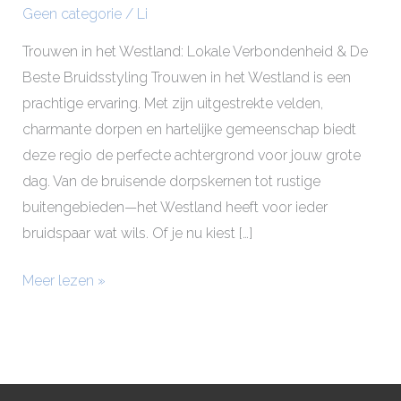
Geen categorie
/
Li
Trouwen in het Westland: Lokale Verbondenheid & De
Beste Bruidsstyling Trouwen in het Westland is een
prachtige ervaring. Met zijn uitgestrekte velden,
charmante dorpen en hartelijke gemeenschap biedt
deze regio de perfecte achtergrond voor jouw grote
dag. Van de bruisende dorpskernen tot rustige
buitengebieden—het Westland heeft voor ieder
bruidspaar wat wils. Of je nu kiest […]
Meer lezen »