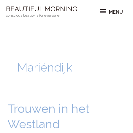
Ga
MENU
BEAUTIFUL MORNING
MENU
naar
conscious beauty is for everyone
de
inhoud
Mariëndijk
Trouwen in het
Trouwen
in
Westland
het
Westland