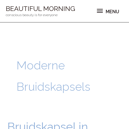
Ga
MENU
BEAUTIFUL MORNING
MENU
naar
conscious beauty is for everyone
de
inhoud
Moderne
Bruidskapsels
Bruidskapsel in
Bruidskapsel