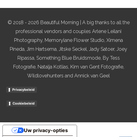
© 2018 - 2026 Beautiful Morning | A big thanks to all the
professional vendors and couples Arlene Leilani
Photography, Memorylane Flower Studio, Ximena
Pineda, Jim Hartsema, Jitske Seckel, Jady Satoer, Joey
Ripassa, Something Blue Bruidsmode, By Tess
Fotografie, Natalja Kotlias, Kim van Gent Fotografie,
Wildlovehunters and Annick van Geel
Privacybeleid
Cookiebeleid
Uw privacy-opties