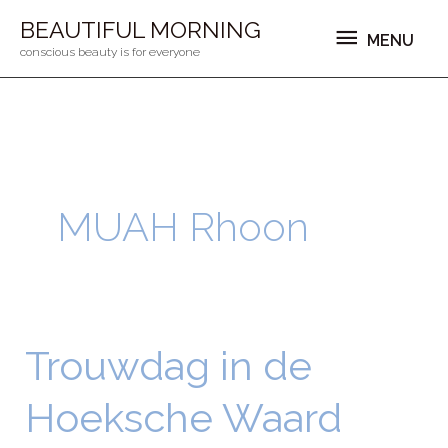
Ga
MENU
BEAUTIFUL MORNING
MENU
naar
conscious beauty is for everyone
de
inhoud
MUAH Rhoon
Trouwdag in de
Trouwdag
in
Hoeksche Waard
de
Hoeksche