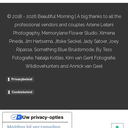
© 2018 - 2026 Beautiful Morning | A big thanks to all the
professional vendors and couples Arlene Leilani
Photography, Memorylane Flower Studio, Ximena
Pineda, Jim Hartsema, Jitske Seckel, Jady Satoer, Joey
Ripassa, Something Blue Bruidsmode, By Tess
Fotografie, Natalja Kotlias, Kim van Gent Fotografie,
Wildlovehunters and Annick van Geel
Privacybeleid
Cookiebeleid
Uw privacy-opties
Melding bij verzameling