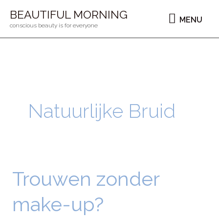
Ga
MENU
BEAUTIFUL MORNING
MENU
naar
conscious beauty is for everyone
de
inhoud
Natuurlijke Bruid
Trouwen zonder
Trouwen
zonder
make-up?
make-
up?