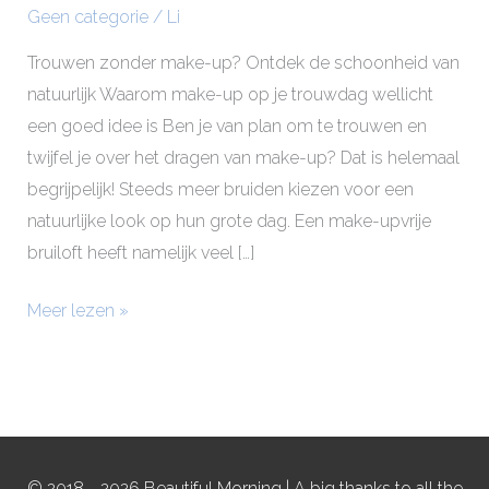
Geen categorie
/
Li
Trouwen zonder make-up? Ontdek de schoonheid van
natuurlijk Waarom make-up op je trouwdag wellicht
een goed idee is Ben je van plan om te trouwen en
twijfel je over het dragen van make-up? Dat is helemaal
begrijpelijk! Steeds meer bruiden kiezen voor een
natuurlijke look op hun grote dag. Een make-upvrije
bruiloft heeft namelijk veel […]
Meer lezen »
© 2018 - 2026 Beautiful Morning | A big thanks to all the