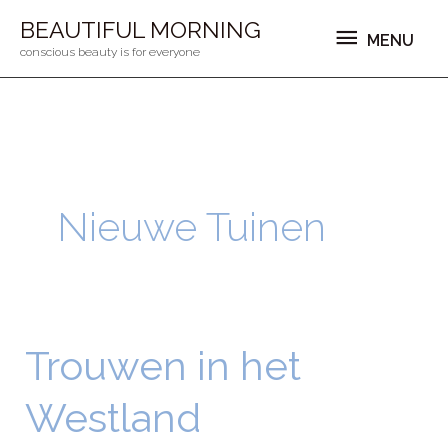
Ga
MENU
BEAUTIFUL MORNING
MENU
naar
conscious beauty is for everyone
de
inhoud
Nieuwe Tuinen
Trouwen in het
Trouwen
in
Westland
het
Westland