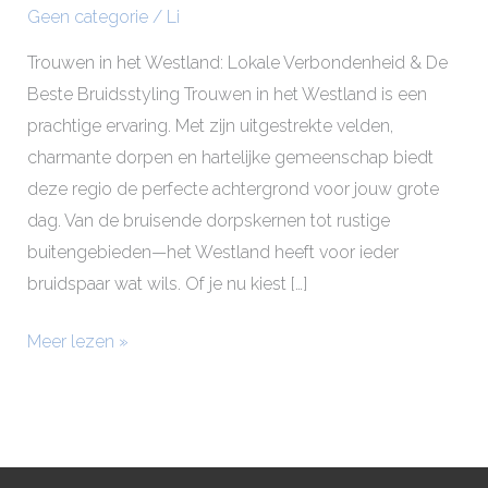
Geen categorie
/
Li
Trouwen in het Westland: Lokale Verbondenheid & De
Beste Bruidsstyling Trouwen in het Westland is een
prachtige ervaring. Met zijn uitgestrekte velden,
charmante dorpen en hartelijke gemeenschap biedt
deze regio de perfecte achtergrond voor jouw grote
dag. Van de bruisende dorpskernen tot rustige
buitengebieden—het Westland heeft voor ieder
bruidspaar wat wils. Of je nu kiest […]
Meer lezen »