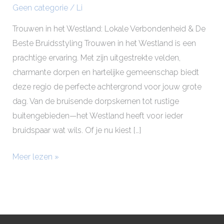
Geen categorie
/
Li
Trouwen in het Westland: Lokale Verbondenheid & De
Beste Bruidsstyling Trouwen in het Westland is een
prachtige ervaring. Met zijn uitgestrekte velden,
charmante dorpen en hartelijke gemeenschap biedt
deze regio de perfecte achtergrond voor jouw grote
dag. Van de bruisende dorpskernen tot rustige
buitengebieden—het Westland heeft voor ieder
bruidspaar wat wils. Of je nu kiest […]
Meer lezen »