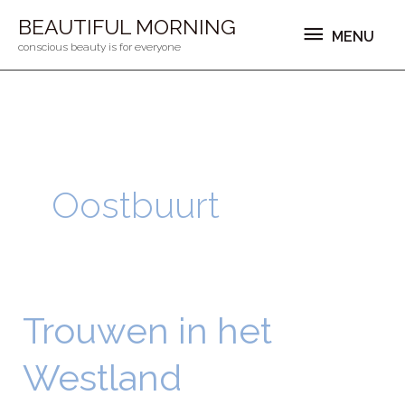
Ga
MENU
BEAUTIFUL MORNING
MENU
naar
conscious beauty is for everyone
de
inhoud
Oostbuurt
Trouwen in het
Trouwen
in
Westland
het
Westland