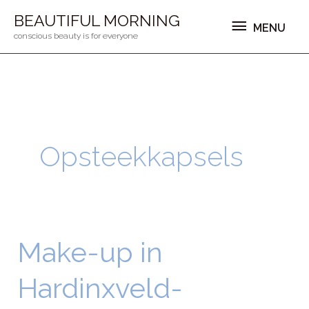
Ga
MENU
BEAUTIFUL MORNING
MENU
naar
conscious beauty is for everyone
de
inhoud
Opsteekkapsels
Make-up in
Make-
up
Hardinxveld-
in
Hardinxveld-