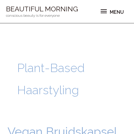
Ga
MENU
BEAUTIFUL MORNING
MENU
naar
conscious beauty is for everyone
de
inhoud
Plant-Based
Haarstyling
Vegan Bruidskapsel
Vegan