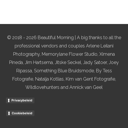
© 2018 - 2026 Beautiful Morning | A big thanks to all the
professional vendors and couples Arlene Leilani
Photography, Memorylane Flower Studio, Ximena
Pineda, Jim Hartsema, Jitske Seckel, Jady Satoer, Joey
Ripassa, Something Blue Bruidsmode, By Tess
Fotografie, Natalja Kotlias, Kim van Gent Fotografie,
Wildlovehunters and Annick van Geel
Privacybeleid
Cookiebeleid