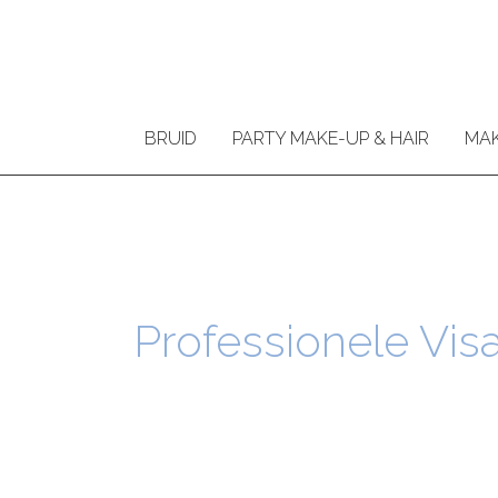
Ga
naar
de
inhoud
BRUID
PARTY MAKE-UP & HAIR
MAK
Professionele Vis