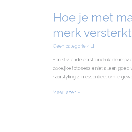
Hoe je met mak
Hoe
je
merk versterkt
met
make-
Geen categorie
/
Li
up
en
Een stralende eerste indruk: de impac
hairstyling
zakelijke fotosessie niet alleen goe
je
haarstyling zijn essentieel om je gewen
persoonlijke
merk
Meer lezen »
versterkt