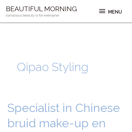
Ga
MENU
BEAUTIFUL MORNING
MENU
naar
conscious beauty is for everyone
de
inhoud
Qipao Styling
Specialist in Chinese
Specialist
in
bruid make-up en
Chinese
bruid