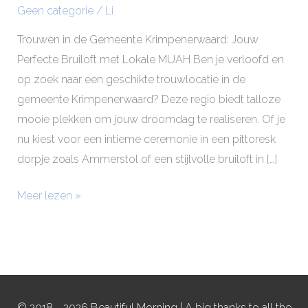
Geen categorie
/
Li
Trouwen in de Gemeente Krimpenerwaard: Jouw
Perfecte Bruiloft met Lokale MUAH Ben je verloofd en
op zoek naar een geschikte trouwlocatie in de
gemeente Krimpenerwaard? Deze regio biedt talloze
mooie plekken om jouw droomdag te realiseren. Of je
nu kiest voor een intieme ceremonie in een pittoresk
dorpje zoals Ammerstol of een stijlvolle bruiloft in […]
Meer lezen »
© 2018 - 2026 Beautiful Morning | A big thanks to all the