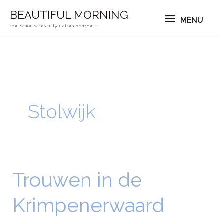
Ga
MENU
BEAUTIFUL MORNING
MENU
naar
conscious beauty is for everyone
de
inhoud
Stolwijk
Trouwen in de
Trouwen
in
Krimpenerwaard
de
Krimpenerwaard