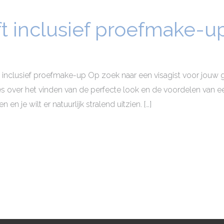
oft inclusief proefmake-u
ft inclusief proefmake-up Op zoek naar een visagist voor jou
 over het vinden van de perfecte look en de voordelen van een
 en je wilt er natuurlijk stralend uitzien. […]