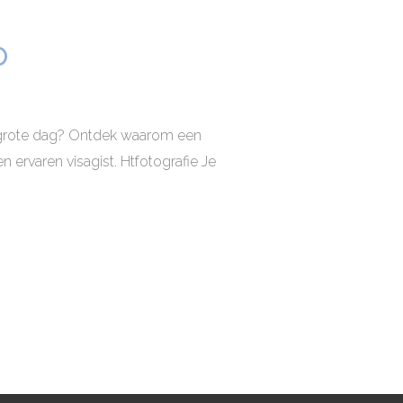
p
w grote dag? Ontdek waarom een
 ervaren visagist. Htfotografie Je