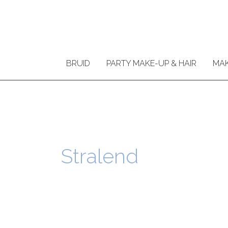
Ga
naar
de
inhoud
BRUID
PARTY MAKE-UP & HAIR
MAK
Stralend