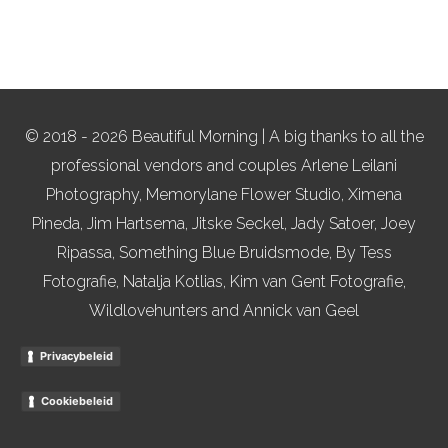
© 2018 - 2026 Beautiful Morning | A big thanks to all the
professional vendors and couples Arlene Leilani
Photography, Memorylane Flower Studio, Ximena
Pineda, Jim Hartsema, Jitske Seckel, Jady Satoer, Joey
Ripassa, Something Blue Bruidsmode, By Tess
Fotografie, Natalja Kotlias, Kim van Gent Fotografie,
Wildlovehunters and Annick van Geel
Privacybeleid
Cookiebeleid