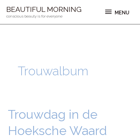
Ga
MENU
BEAUTIFUL MORNING
MENU
naar
conscious beauty is for everyone
de
inhoud
Trouwalbum
Trouwdag in de
Trouwdag
in
Hoeksche Waard
de
Hoeksche