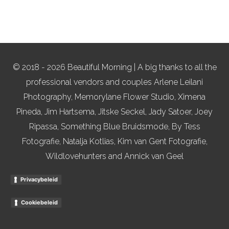
© 2018 - 2026 Beautiful Morning | A big thanks to all the
professional vendors and couples Arlene Leilani
Photography, Memorylane Flower Studio, Ximena
Pineda, Jim Hartsema, Jitske Seckel, Jady Satoer, Joey
Ripassa, Something Blue Bruidsmode, By Tess
Fotografie, Natalja Kotlias, Kim van Gent Fotografie,
Wildlovehunters and Annick van Geel
Privacybeleid
Cookiebeleid