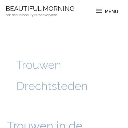
Ga
MENU
BEAUTIFUL MORNING
MENU
naar
conscious beauty is for everyone
de
inhoud
Trouwen
Drechtsteden
Trouwen in de
Trouwen