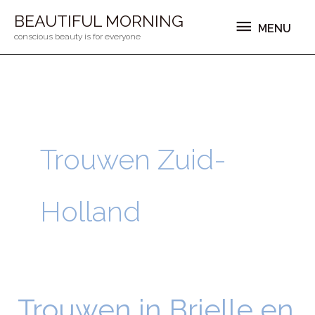
Ga
MENU
BEAUTIFUL MORNING
MENU
naar
conscious beauty is for everyone
de
inhoud
Trouwen Zuid-
Holland
Trouwen in Brielle en
Trouwen