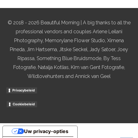
© 2018 - 2026 Beautiful Morning | A big thanks to all the
professional vendors and couples Arlene Leilani
Photography, Memorylane Flower Studio, Ximena
Pineda, Jim Hartsema, Jitske Seckel, Jady Satoer, Joey
Ripassa, Something Blue Bruidsmode, By Tess
Fotografie, Natalja Kotlias, Kim van Gent Fotografie,
Wildlovehunters and Annick van Geel
Privacybeleid
Cookiebeleid
Uw privacy-opties